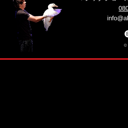
​08
info@a
©