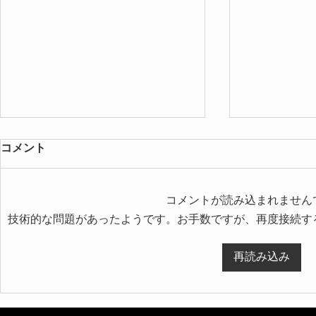
コメント
コメントが読み込まれません
技術的な問題があったようです。お手数ですが、再度接続す
【北海道 札幌市 高校 学園祭
【北海道 札
再読み込み
マジシャン】約800人が熱狂！
ョンマジッ
高校の学園祭でプロマジシャ
ーティーで
ンアッキーがサプライズイリ
ッキーが感