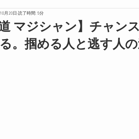
年10月20日
読了時間: 5分
海道 マジシャン】チャン
る。掴める人と逃す人の