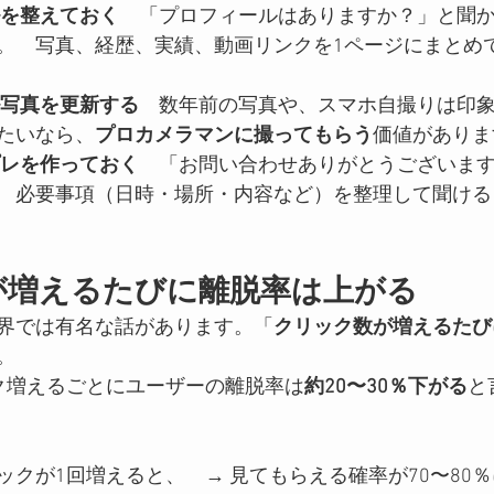
ルを整えておく
　「プロフィールはありますか？」と聞
。　写真、経歴、実績、動画リンクを1ページにまとめ
ル写真を更新する
　数年前の写真や、スマホ自撮りは印
たいなら、
プロカメラマンに撮ってもらう
価値がありま
プレを作っておく
　「お問い合わせありがとうございま
　必要事項（日時・場所・内容など）を整理して聞ける
が増えるたびに離脱率は上がる
界では有名な話があります。「
クリック数が増えるたび
。
ク増えるごとにユーザーの離脱率は
約20〜30％下がる
と
ックが1回増えると、　→ 見てもらえる確率が70〜80