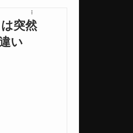
スは突然
違い