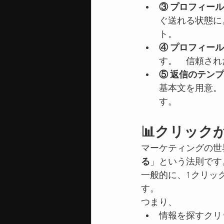
③ プロフィー
ぐ送れる状態に
ト。
④ プロフィー
す。　信頼され
⑤ 返信のテン
基本文を用意。
す。
📊クリック
マーケティングの世
る
」という法則です
一般的に、1クリッ
す。
つまり、
情報を探すクリ