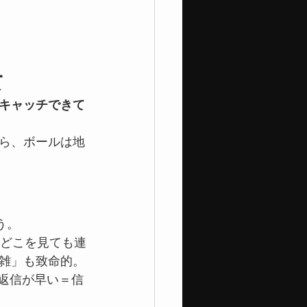
て
キャッチできて
ら、ボールは地
う。
、どこを見ても連
雑」も致命的。
　返信が早い＝信