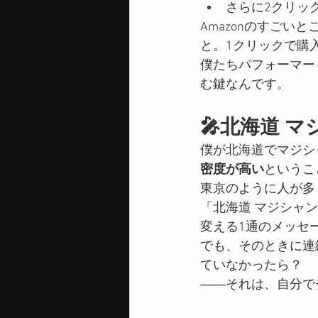
さらに2クリッ
Amazonのすご
と。1クリックで購
僕たちパフォーマー
む鍵なんです。
🎤北海道 
僕が北海道でマジシ
密度が高い
というこ
東京のように人が多
「北海道 マジシャ
変える1通のメッセ
でも、そのときに連
ていなかったら？
――それは、自分で