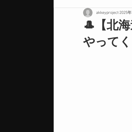
akkeyproject
2025
🎩【北
やってく