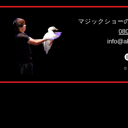
マジックショー
​08
info@a
©