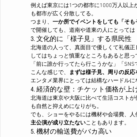
例えば東京には1つの都市に1000万人以上
も都市が広く分散してる。
つまり、
一か所でイベントをしても「そも
で開催しても、道南や道東の人にとっては
3. 文化的に「様子見」する県民性
北海道の人って、真面目で優しくて礼儀正
してはちょっと慎重なところもあると思っ
「前に誰か行ってたら行こうかな」「SN
こんな感じで、
まずは様子見、周りの反応
エンタメ業界にとっては結構なハードルに
4. 経済的な壁：チケット価格が上
北海道は東京や大阪に比べて生活コストが
も自然と抑えめになりがち。
でも、ショーをやるには機材や会場費、人
主公演が成り立たない
こともあります。
5. 機材の輸送費がバカ高い