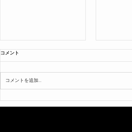
コメント
コメントを追加…
【北海道 札幌市 高校 学園祭
【北海道 札
マジシャン】約800人が熱狂！
ョンマジッ
高校の学園祭でプロマジシャ
ーティーで
ンアッキーがサプライズイリ
ッキーが感
ュージョンマジックショーを
露