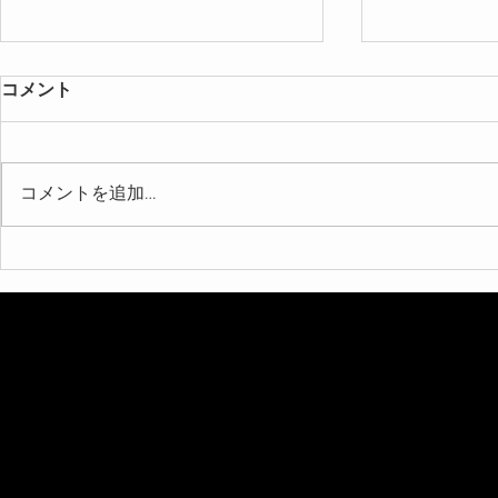
コメント
コメントを追加…
【北海道 札幌市 高校 学園祭
【北海道 札
マジシャン】約800人が熱狂！
ョンマジッ
高校の学園祭でプロマジシャ
ーティーで
ンアッキーがサプライズイリ
ッキーが感
ュージョンマジックショーを
露
披露