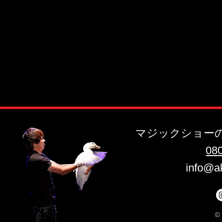
マジックショー
​08
info@a
©