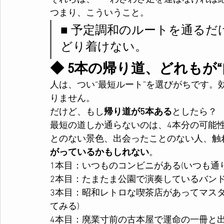
つまり、こういうこと。
■ 予定調和のルートを通る
どり着けない。
◆ 5本の帰り道、どれもが
人は、つい“最短ルート”を選びがちです
りません。
だけど、もし
帰り道が5本ある
としたら？
最短の道しか通らないのは、4本分の可能
とのない景色、出会ったことのない人、触
がっているかもしれない
。
1本目：いつものコンビニがある(いつも通り
2本目：たまたま公園で演奏しているバンド
3本目：昭和レトロな喫茶店があってマス
てみる)
4本目：廃業寸前の古本屋で運命の一冊と出