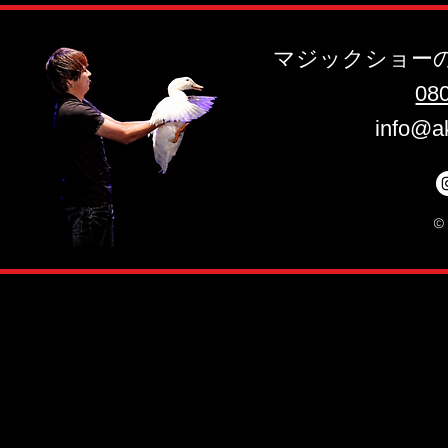
マジックショー
​08
info@a
©