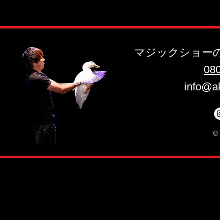
マジックショー
​08
info@a
©